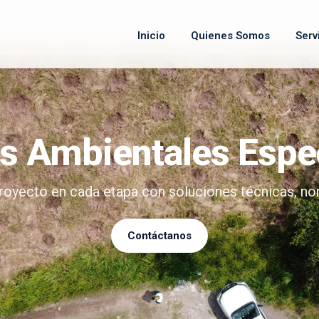
Inicio
Quienes Somos
Serv
s Ambientales Espe
yecto en cada etapa con soluciones técnicas, nor
Contáctanos