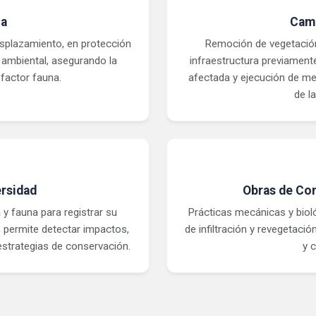
na
Camb
esplazamiento, en protección
Remoción de vegetación 
a ambiental, asegurando la
infraestructura previament
factor fauna.
afectada y ejecución de me
de l
rsidad
Obras de Co
 y fauna para registrar su
Prácticas mecánicas y bioló
 permite detectar impactos,
de infiltración y revegetación
 estrategias de conservación.
y 